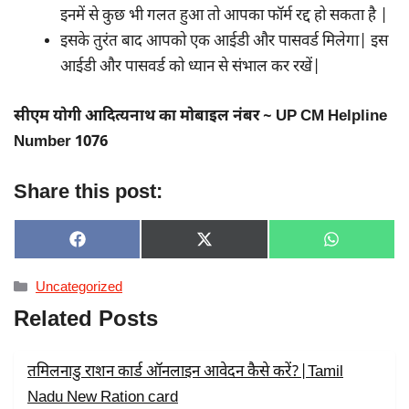
इनमें से कुछ भी गलत हुआ तो आपका फॉर्म रद्द हो सकता है |
इसके तुरंत बाद आपको एक आईडी और पासवर्ड मिलेगा| इस
आईडी और पासवर्ड को ध्यान से संभाल कर रखें|
सीएम योगी आदित्यनाथ का मोबाइल नंबर ~ UP CM Helpline
Number 1076
Share this post:
SHARE
SHARE
SHARE
F
X
W
ON
ON
ON
A
(
H
C
T
A
Categories
Uncategorized
E
W
T
B
I
S
Related Posts
O
T
A
O
T
P
K
E
P
R
तमिलनाडु राशन कार्ड ऑनलाइन आवेदन कैसे करें?|Tamil
)
Nadu New Ration card