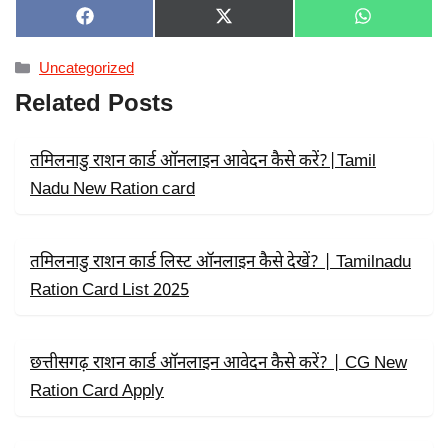
SHARE
SHARE
SHARE
F
X
W
ON
ON
ON
A
(
H
C
T
A
Categories
Uncategorized
E
W
T
B
I
S
Related Posts
O
T
A
O
T
P
K
E
P
R
तमिलनाडु राशन कार्ड ऑनलाइन आवेदन कैसे करें?|Tamil
)
Nadu New Ration card
तमिलनाडु राशन कार्ड लिस्ट ऑनलाइन कैसे देखें? | Tamilnadu
Ration Card List 2025
छत्तीसगढ़ राशन कार्ड ऑनलाइन आवेदन कैसे करें? | CG New
Ration Card Apply