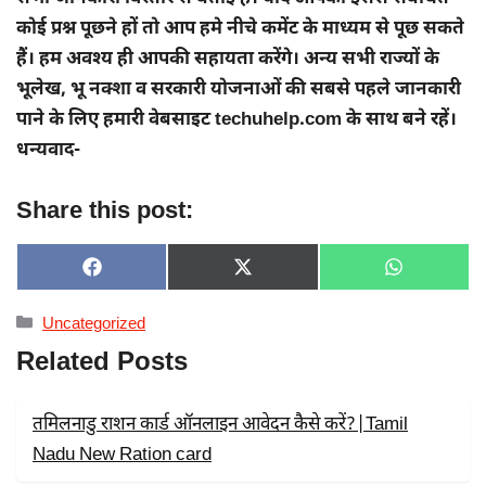
कोई प्रश्न पूछने हों तो आप हमे नीचे कमेंट के माध्यम से पूछ सकते
हैं। हम अवश्य ही आपकी सहायता करेंगे। अन्य सभी राज्यों के
भूलेख, भू नक्शा व सरकारी योजनाओं की सबसे पहले जानकारी
पाने के लिए हमारी वेबसाइट techuhelp.com के साथ बने रहें।
धन्यवाद-
Share this post:
SHARE
SHARE
SHARE
F
X
W
ON
ON
ON
A
(
H
C
T
A
Categories
Uncategorized
E
W
T
B
I
S
Related Posts
O
T
A
O
T
P
K
E
P
R
तमिलनाडु राशन कार्ड ऑनलाइन आवेदन कैसे करें?|Tamil
)
Nadu New Ration card