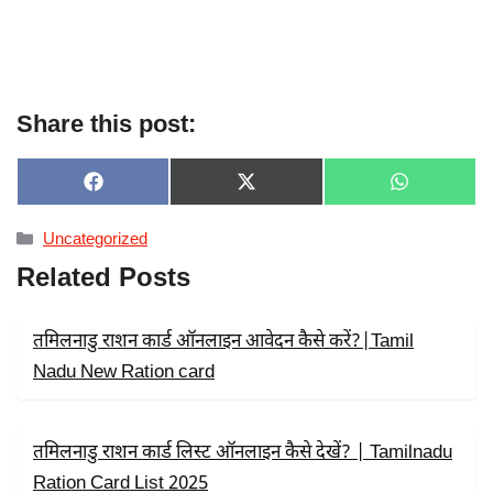
Share this post:
SHARE
SHARE
SHARE
F
X
W
ON
ON
ON
A
(
H
C
T
A
Categories
Uncategorized
E
W
T
B
I
S
Related Posts
O
T
A
O
T
P
K
E
P
R
तमिलनाडु राशन कार्ड ऑनलाइन आवेदन कैसे करें?|Tamil
)
Nadu New Ration card
तमिलनाडु राशन कार्ड लिस्ट ऑनलाइन कैसे देखें? | Tamilnadu
Ration Card List 2025