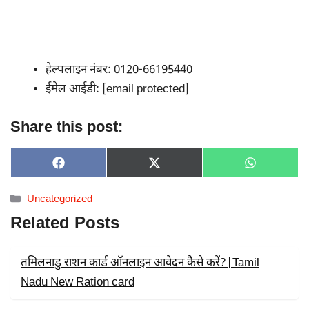
हेल्पलाइन नंबर: 0120-66195440
ईमेल आईडी: [email protected]
Share this post:
SHARE
SHARE
SHARE
F
X
W
ON
ON
ON
A
(
H
C
T
A
Categories
Uncategorized
E
W
T
B
I
S
Related Posts
O
T
A
O
T
P
K
E
P
R
तमिलनाडु राशन कार्ड ऑनलाइन आवेदन कैसे करें?|Tamil
)
Nadu New Ration card