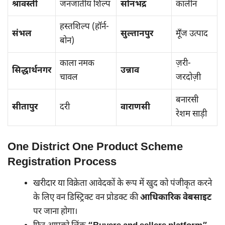
श्रावस्ती
जनजातीय शिल्प
सोनभद्र
कालीन
हस्तशिल्प (हॉर्न-
संभल
सुल्तानपुर
मूँज उत्पाद
बोन)
काला नमक
ज़री-
सिद्धार्थनगर
उन्नाव
चावल
जरदोज़ी
बनारसी
सीतापुर
दरी
वाराणसी
रेशम साड़ी
One District One Product Scheme
Registration Process
खरीदार या विक्रेता आवेदकों के रूप में खुद को पंजीकृत करने
के लिए वन डिस्ट्रिक्ट वन प्रोडक्ट की
आधिकारिक वेबसाइट
पर जाना होगा।