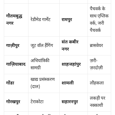
पैचवर्क के
गौतमबुद्ध
साथ एप्लिक
रेडीमेड गार्मेंट
रामपुर
नगर
वर्क, जरी
पैचवर्क
संत कबीर
गाज़ीपुर
जूट वॉल हैंगिंग
ब्रासवेयर
नगर
अभियांत्रिकी
ज़री-
गाज़ियाबाद
शाहजहांपुर
सामग्री
ज़रदोज़ी
खाद्य प्रसंस्करण
गोंडा
शामली
लौहकला
(दाल)
लकड़ी पर
गोरखपुर
टेराकोटा
सहारनपुर
नक्काशी