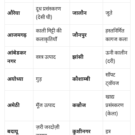
दूध प्रसंस्करण
औरेया
जालौन
जूते
(देसी घी)
काली मिट्टी की
हस्तनिर्मित
आजमगढ़
जौनपुर
कलाकृतियाँ
कागज कला
आंबेडकर
ऊनी कालीन
वस्त्र उत्पाद
झांसी
नगर
(दरी)
सॉफ्ट
अयोध्या
गुड़
कौशाम्बी
ट्वॉयज
खाद्य
अमेठी
मूँज उत्पाद
कन्नौज
प्रसंस्करण
(केला)
ज़री जरदोज़ी
बदायू
कुशीनगर
इत्र