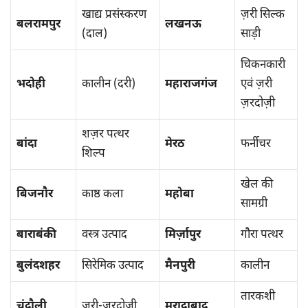
खाद्य प्रसंस्करण
ज़री सिल्क
बलरामपुर
लखनऊ
(दाल)
साड़ी
चिकनकारी
भदोही
कालीन (दरी)
महाराजगंज
एवं ज़री
ज़रदोज़ी
शज़र पत्थर
बांदा
मेरठ
फर्नीचर
शिल्प
खेल की
बिजनौर
काष्ठ कला
महोबा
सामग्री
बाराबंकी
वस्त्र उत्पाद
मिर्ज़ापुर
गौरा पत्थर
बुलंदशहर
सिरेमिक उत्पाद
मैनपुरी
कालीन
तारकशी
चंदौली
ज़री-ज़रदोज़ी
मुरादाबाद