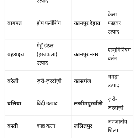
उत्पाद
केला
बागपत
होम फर्नीशिंग
कानपुर देहात
फाइबर
उत्पाद
गेहूँ डंठल
एल्युमिनियम
बहराइच
(हस्तकला)
कानपुर नगर
बर्तन
उत्पाद
चमड़ा
बरेली
ज़री-ज़रदोज़ी
कासगंज
उत्पाद
ज़री-
बलिया
बिंदी उत्पाद
लखीमपुरखीरी
जरदोज़ी
जनजातीय
बस्ती
काष्ठ कला
ललितपुर
शिल्प