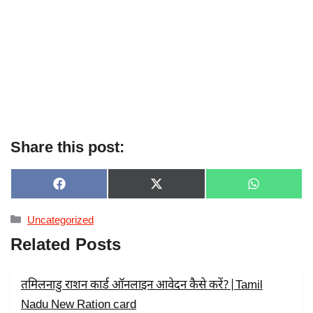
Share this post:
SHARE
SHARE
SHARE
F
X
W
ON
ON
ON
A
(
H
C
T
A
Categories
Uncategorized
E
W
T
B
I
S
Related Posts
O
T
A
O
T
P
K
E
P
R
तमिलनाडु राशन कार्ड ऑनलाइन आवेदन कैसे करें?|Tamil
)
Nadu New Ration card