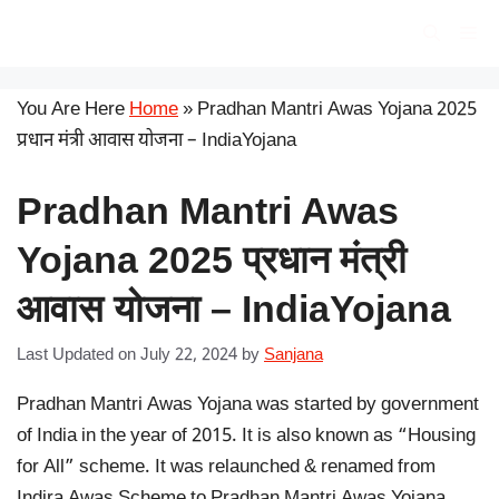
Skip
सरकारी योजना
Me
to
content
You Are Here
Home
»
Pradhan Mantri Awas Yojana 2025
प्रधान मंत्री आवास योजना – IndiaYojana
Pradhan Mantri Awas
Yojana 2025 प्रधान मंत्री
आवास योजना – IndiaYojana
Last Updated on July 22, 2024
by
Sanjana
Pradhan Mantri Awas Yojana was started by government
of India in the year of 2015. It is also known as “Housing
for All” scheme. It was relaunched & renamed from