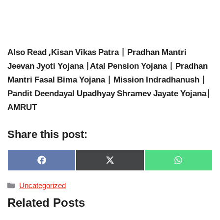
Also Read ,Kisan Vikas Patra | Pradhan Mantri
Jeevan Jyoti Yojana |Atal Pension Yojana | Pradhan
Mantri Fasal Bima Yojana | Mission Indradhanush |
Pandit Deendayal Upadhyay Shramev Jayate Yojana|
AMRUT
Share this post:
SHARE
SHARE
SHARE
F
X
W
ON
ON
ON
A
(
H
C
T
A
Categories
Uncategorized
E
W
T
B
I
S
Related Posts
O
T
A
O
T
P