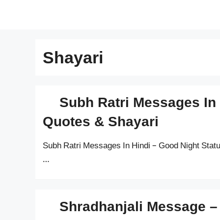
Skip
सरकारी योजना
to
content
Shayari
Subh Ratri Messages In 
Quotes & Shayari
Subh Ratri Messages In Hindi – Good Night Status
…
Shradhanjali Message – हिंदी