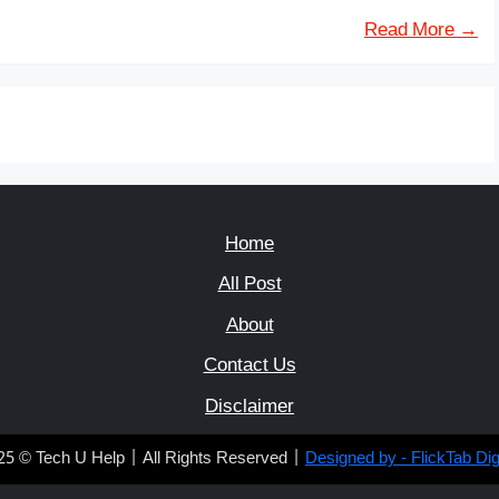
Read More →
Home
All Post
About
Contact Us
Disclaimer
25 © Tech U Help | All Rights Reserved |
Designed by - FlickTab Digi