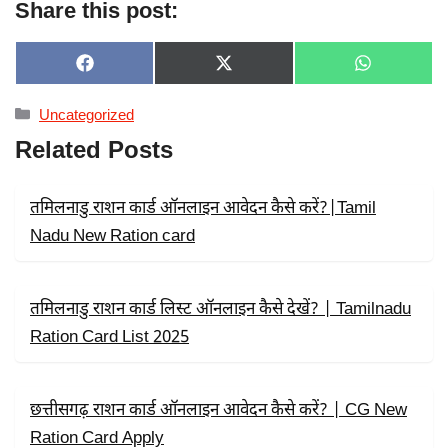
Share this post:
SHARE
SHARE
SHARE
F
X
W
ON
ON
ON
A
(
H
C
T
A
Categories
Uncategorized
E
W
T
B
I
S
Related Posts
O
T
A
O
T
P
K
E
P
R
तमिलनाडु राशन कार्ड ऑनलाइन आवेदन कैसे करें?|Tamil
)
Nadu New Ration card
तमिलनाडु राशन कार्ड लिस्ट ऑनलाइन कैसे देखें? | Tamilnadu
Ration Card List 2025
छत्तीसगढ़ राशन कार्ड ऑनलाइन आवेदन कैसे करें? | CG New
Ration Card Apply