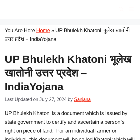
Skip
सरकारी योजना
Me
to
content
You Are Here
Home
»
UP Bhulekh Khatoni भूलेख खातोनी
उत्तर प्रदेश – IndiaYojana
UP Bhulekh Khatoni भूलेख
खातोनी उत्तर प्रदेश –
IndiaYojana
Last Updated on July 27, 2024
by
Sanjana
UP Bhulekh Khatoni is a document which is issued by
state government to certify and ascertain a person’s
right on piece of land. For an individual farmer or