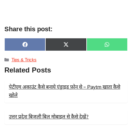
Share this post:
SHARE
SHARE
SHARE
F
X
W
ON
ON
ON
A
(
H
C
T
A
Categories
Tips & Tricks
E
W
T
B
I
S
Related Posts
O
T
A
O
T
P
K
E
P
R
पेटीएम अकाउंट कैसे बनाये एंड्राइड फ़ोन से – Paytm खाता कैसे
)
खोले
उत्तर प्रदेश बिजली बिल मोबाइल से कैसे देखें?