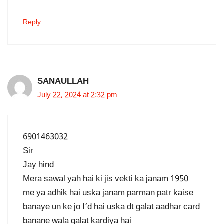
Reply
SANAULLAH
July 22, 2024 at 2:32 pm
6901463032
Sir
Jay hind
Mera sawal yah hai ki jis vekti ka janam 1950
me ya adhik hai uska janam parman patr kaise
banaye un ke jo I’d hai uska dt galat aadhar card
banane wala galat kardiya hai