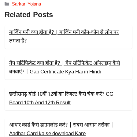
C
T
A
Categories
Sarkari Yojana
E
W
T
B
I
S
Related Posts
O
T
A
O
T
P
K
E
P
R
मार्जिन मनी क्या होता है? | मार्जिन मनी कौन-कौन से लोन पर
)
लगता है?
गैप सर्टिफिकेट क्या होता है? | गैप सर्टिफिकेट ऑनलाइन कैसे
बनवाएं? | Gap Certificate Kya Hai in Hindi
छत्तीसगढ़ बोर्ड 10वीं 12वीं का रिजल्ट कैसे चेक करें? CG
Board 10th And 12th Result
आधार कार्ड कैसे डाउनलोड करें? | सबसे आसान तरीका |
Aadhar Card kaise download Kare