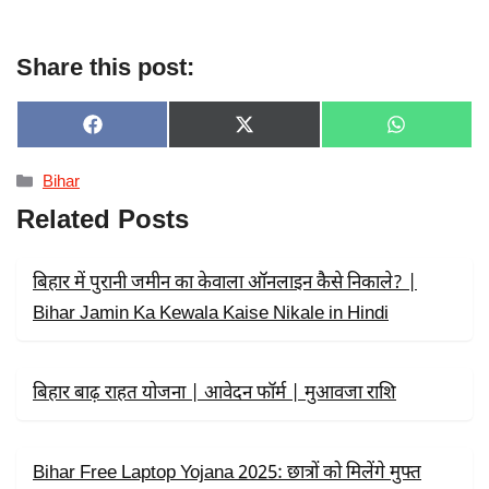
Share this post:
SHARE
SHARE
SHARE
F
X
W
ON
ON
ON
A
(
H
C
T
A
Categories
Bihar
E
W
T
B
I
S
Related Posts
O
T
A
O
T
P
K
E
P
R
बिहार में पुरानी जमीन का केवाला ऑनलाइन कैसे निकाले? |
)
Bihar Jamin Ka Kewala Kaise Nikale in Hindi
बिहार बाढ़ राहत योजना | आवेदन फॉर्म | मुआवजा राशि
Bihar Free Laptop Yojana 2025: छात्रों को मिलेंगे मुफ्त