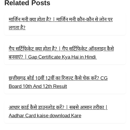
Related Posts
O
T
A
O
T
P
K
E
P
R
मार्जिन मनी क्या होता है? | मार्जिन मनी कौन-कौन से लोन पर
)
लगता है?
गैप सर्टिफिकेट क्या होता है? | गैप सर्टिफिकेट ऑनलाइन कैसे
बनवाएं? | Gap Certificate Kya Hai in Hindi
छत्तीसगढ़ बोर्ड 10वीं 12वीं का रिजल्ट कैसे चेक करें? CG
Board 10th And 12th Result
आधार कार्ड कैसे डाउनलोड करें? | सबसे आसान तरीका |
Aadhar Card kaise download Kare