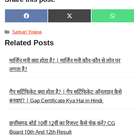
SHARE
SHARE
SHARE
F
X
W
ON
ON
ON
A
(
H
C
T
A
Categories
Sarkari Yojana
E
W
T
B
I
S
Related Posts
O
T
A
O
T
P
K
E
P
R
मार्जिन मनी क्या होता है? | मार्जिन मनी कौन-कौन से लोन पर
)
लगता है?
गैप सर्टिफिकेट क्या होता है? | गैप सर्टिफिकेट ऑनलाइन कैसे
बनवाएं? | Gap Certificate Kya Hai in Hindi
छत्तीसगढ़ बोर्ड 10वीं 12वीं का रिजल्ट कैसे चेक करें? CG
Board 10th And 12th Result