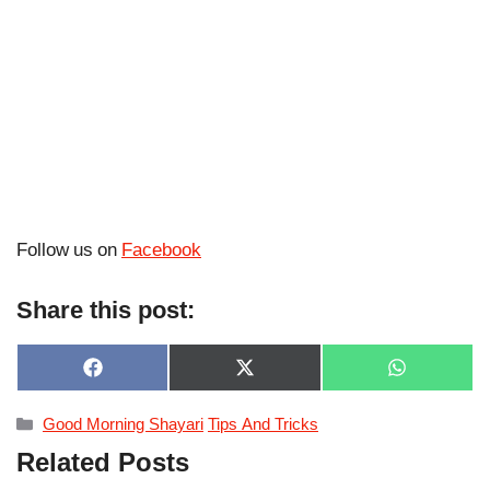
Follow us on
Facebook
Share this post:
SHARE
SHARE
SHARE
F
X
W
ON
ON
ON
A
(
H
C
T
A
Categories
Good Morning Shayari
Tips And Tricks
E
W
T
B
I
S
Related Posts
O
T
A
O
T
P