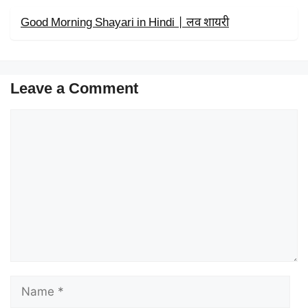
K
E
P
R
Good Morning Shayari in Hindi | लव शायरी
)
Leave a Comment
Comment
Name