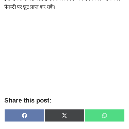
पेनल्टी पर छूट प्राप्त कर सकें।
Share this post:
SHARE
SHARE
SHARE
F
X
W
ON
ON
ON
A
(
H
C
T
A