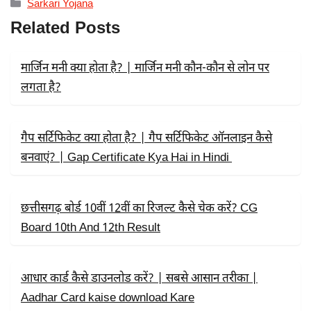
Categories
Sarkari Yojana
E
W
T
B
I
S
Related Posts
O
T
A
O
T
P
K
E
P
R
मार्जिन मनी क्या होता है? | मार्जिन मनी कौन-कौन से लोन पर
)
लगता है?
गैप सर्टिफिकेट क्या होता है? | गैप सर्टिफिकेट ऑनलाइन कैसे
बनवाएं? | Gap Certificate Kya Hai in Hindi
छत्तीसगढ़ बोर्ड 10वीं 12वीं का रिजल्ट कैसे चेक करें? CG
Board 10th And 12th Result
आधार कार्ड कैसे डाउनलोड करें? | सबसे आसान तरीका |
Aadhar Card kaise download Kare