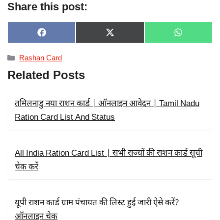
Share this post:
SHARE
SHARE
SHARE
F
X
W
ON
ON
ON
A
(
H
C
T
A
Categories
Rashan Card
E
W
T
B
I
S
Related Posts
O
T
A
O
T
P
K
E
P
R
तमिलनाडु नया राशन कार्ड | ऑनलाइन आवेदन | Tamil Nadu
)
Ration Card List And Status
All India Ration Card List | सभी राज्यों की राशन कार्ड सूची
चेक करें
यूपी राशन कार्ड ग्राम पंचायत की लिस्ट हुई जारी ऐसे करें?
ऑनलाइन चेक