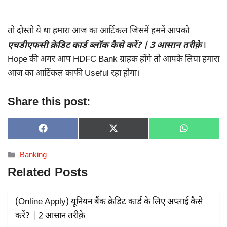
तो दोस्तो ये था हमारा आज का आर्टिकल जिसमें हमनें आपको
एचडीएफसी क्रेडिट कार्ड ब्लॉक कैसे करें? | 3 आसान तरीक़े
I
Hope की अगर आप HDFC Bank ग्राहक होंगे तो आपके लिया हमारा
आज का आर्टिकल काफी Useful रहा होगा।
Share this post:
SHARE
SHARE
SHARE
F
X
W
ON
ON
ON
A
(
H
C
T
A
Categories
Banking
E
W
T
B
I
S
Related Posts
O
T
A
O
T
P
K
E
P
R
(Online Apply) यूनियन बैंक क्रेडिट कार्ड के लिए अप्लाई कैसे
)
करें? | 2 आसान तरीक़े