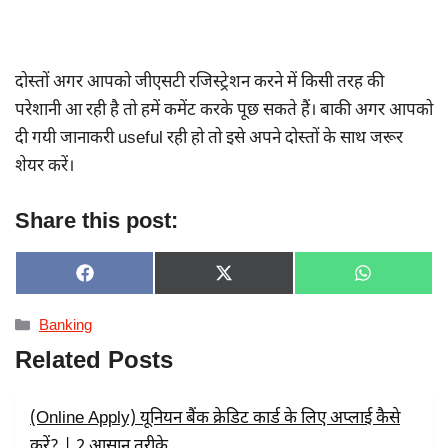
दोस्तों अगर आपको जीएसटी रजिस्ट्रेशन करने में किसी तरह की
परेशानी आ रही है तो हमें कमेंट करके पूछ सकते हैं। बाकी अगर आपको
दी गयी जानाकरी useful रही हो तो इसे अपने दोस्तों के साथ जरूर
शेयर करें।
Share this post:
SHARE
SHARE
SHARE
F
X
W
ON
ON
ON
A
(
H
C
T
A
Categories
Banking
E
W
T
B
I
S
Related Posts
O
T
A
O
T
P
K
E
P
R
(Online Apply) यूनियन बैंक क्रेडिट कार्ड के लिए अप्लाई कैसे
)
करें? | 2 आसान तरीक़े