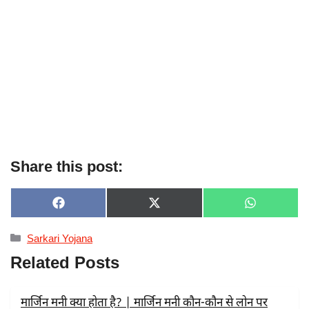
Share this post:
SHARE
SHARE
SHARE
F
X
W
ON
ON
ON
A
(
H
C
T
A
Categories
Sarkari Yojana
E
W
T
B
I
S
Related Posts
O
T
A
O
T
P
K
E
P
R
मार्जिन मनी क्या होता है? | मार्जिन मनी कौन-कौन से लोन पर