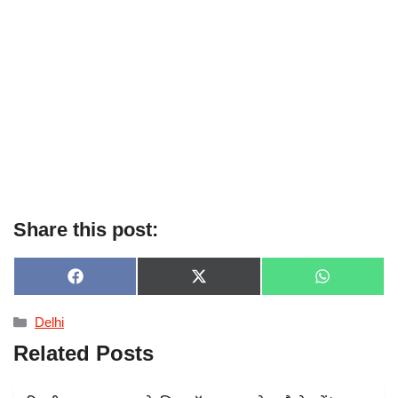
Share this post:
SHARE
SHARE
SHARE
F
X
W
ON
ON
ON
A
(
H
C
T
A
Categories
Delhi
E
W
T
B
I
S
Related Posts
O
T
A
O
T
P
K
E
P