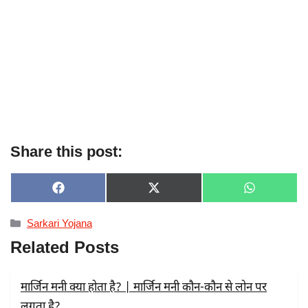
Share this post:
SHARE
SHARE
SHARE
F
X
W
ON
ON
ON
A
(
H
C
T
A
Categories
Sarkari Yojana
E
W
T
B
I
S
Related Posts
O
T
A
O
T
P
K
E
P
R
मार्जिन मनी क्या होता है? | मार्जिन मनी कौन-कौन से लोन पर
)
लगता है?