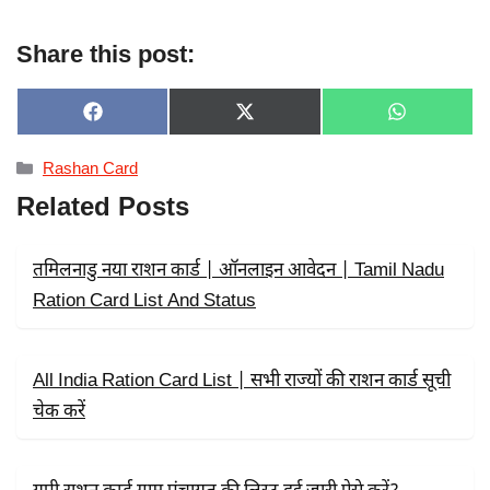
Share this post:
SHARE
SHARE
SHARE
F
X
W
ON
ON
ON
A
(
H
C
T
A
Categories
Rashan Card
E
W
T
B
I
S
Related Posts
O
T
A
O
T
P
K
E
P
R
तमिलनाडु नया राशन कार्ड | ऑनलाइन आवेदन | Tamil Nadu
)
Ration Card List And Status
All India Ration Card List | सभी राज्यों की राशन कार्ड सूची
चेक करें