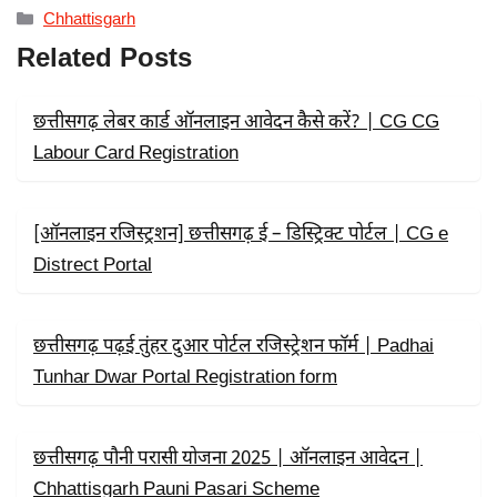
C
T
A
Categories
Chhattisgarh
E
W
T
B
I
S
Related Posts
O
T
A
O
T
P
K
E
P
R
छत्तीसगढ़ लेबर कार्ड ऑनलाइन आवेदन कैसे करें? | CG CG
)
Labour Card Registration
[ऑनलाइन रजिस्ट्रशन] छत्तीसगढ़ ई – डिस्ट्रिक्ट पोर्टल | CG e
Distrect Portal
छत्तीसगढ़ पढ़ई तुंहर दुआर पोर्टल रजिस्ट्रेशन फॉर्म | Padhai
Tunhar Dwar Portal Registration form
छत्तीसगढ़ पौनी परासी योजना 2025 | ऑनलाइन आवेदन |
Chhattisgarh Pauni Pasari Scheme