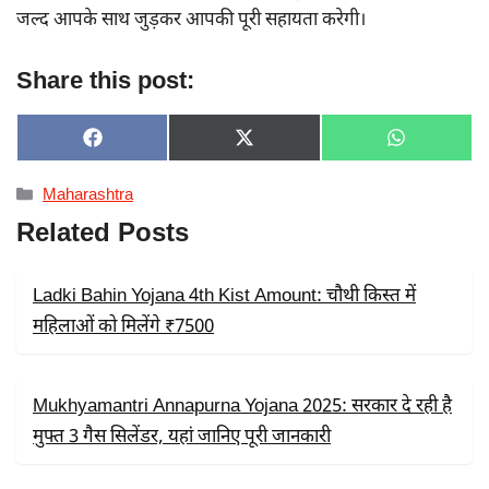
जल्द आपके साथ जुड़कर आपकी पूरी सहायता करेगी।
Share this post:
SHARE
SHARE
SHARE
F
X
W
ON
ON
ON
A
(
H
C
T
A
Categories
Maharashtra
E
W
T
B
I
S
Related Posts
O
T
A
O
T
P
K
E
P
R
Ladki Bahin Yojana 4th Kist Amount: चौथी किस्त में
)
महिलाओं को मिलेंगे ₹7500
Mukhyamantri Annapurna Yojana 2025: सरकार दे रही है
मुफ्त 3 गैस सिलेंडर, यहां जानिए पूरी जानकारी