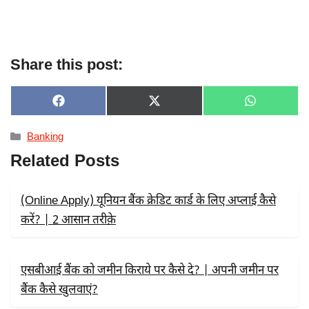
Share this post:
SHARE
SHARE
SHARE
F
X
W
ON
ON
ON
A
(
H
C
T
A
Categories
Banking
E
W
T
B
I
S
Related Posts
O
T
A
O
T
P
K
E
P
R
(Online Apply) यूनियन बैंक क्रेडिट कार्ड के लिए अप्लाई कैसे
)
करें? | 2 आसान तरीक़े
एसबीआई बैंक को जमीन किराये पर कैसे दे? | अपनी जमीन पर
बैंक कैसे खुलवाएं?