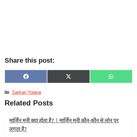
Share this post:
SHARE
SHARE
SHARE
F
X
W
ON
ON
ON
A
(
H
C
T
A
Categories
Sarkari Yojana
E
W
T
B
I
S
Related Posts
O
T
A
O
T
P
K
E
P
R
मार्जिन मनी क्या होता है? | मार्जिन मनी कौन-कौन से लोन पर
)
लगता है?