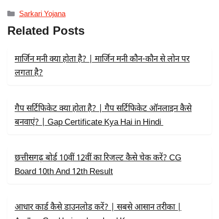
A
(
H
C
T
A
Categories
Sarkari Yojana
E
W
T
B
I
S
Related Posts
O
T
A
O
T
P
K
E
P
R
मार्जिन मनी क्या होता है? | मार्जिन मनी कौन-कौन से लोन पर
)
लगता है?
गैप सर्टिफिकेट क्या होता है? | गैप सर्टिफिकेट ऑनलाइन कैसे
बनवाएं? | Gap Certificate Kya Hai in Hindi
छत्तीसगढ़ बोर्ड 10वीं 12वीं का रिजल्ट कैसे चेक करें? CG
Board 10th And 12th Result
आधार कार्ड कैसे डाउनलोड करें? | सबसे आसान तरीका |