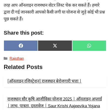
तरह आप ऑनलाइन राजस्थान वोटर लिस्ट चेक कर सकते हैं। हमारे
द्वारा दी गई जानकारी आपको कैसी लगी या योजना से जुड़े कोई भी प्रश्न
पूछ सकते हैं।
Share this post:
SHARE
SHARE
SHARE
F
X
W
ON
ON
ON
A
(
H
C
T
A
Categories
Rajsthan
E
W
T
B
I
S
Related Posts
O
T
A
O
T
P
K
E
P
R
[ऑनलाइन रजिस्ट्रेशन] राजस्थान बेरोज़गारी भत्ता |
)
राजस्थान सौर कृषि आजीविका योजना 2025 | ऑनलाइन अप्लाई
| लाभ, पात्रता, दस्तावेज | Saur Krishi Aajeevika Yojana