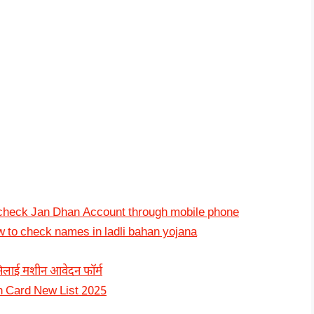
to check Jan Dhan Account through mobile phone
How to check names in ladli bahan yojana
 सिलाई मशीन आवेदन फॉर्म
ion Card New List 2025