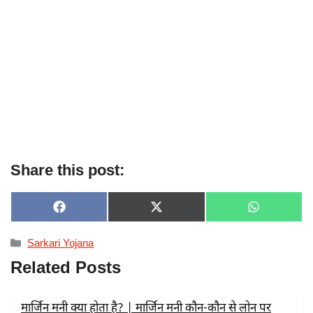
Share this post:
SHARE
SHARE
SHARE
F
X
W
ON
ON
ON
A
(
H
C
T
A
Categories
Sarkari Yojana
E
W
T
B
I
S
Related Posts
O
T
A
O
T
P
K
E
P
R
मार्जिन मनी क्या होता है? | मार्जिन मनी कौन-कौन से लोन पर