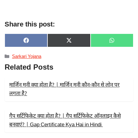
Share this post:
SHARE
SHARE
SHARE
F
X
W
ON
ON
ON
A
(
H
C
T
A
Categories
Sarkari Yojana
E
W
T
B
I
S
Related Posts
O
T
A
O
T
P
K
E
P
R
मार्जिन मनी क्या होता है? | मार्जिन मनी कौन-कौन से लोन पर
)
लगता है?
गैप सर्टिफिकेट क्या होता है? | गैप सर्टिफिकेट ऑनलाइन कैसे
बनवाएं? | Gap Certificate Kya Hai in Hindi