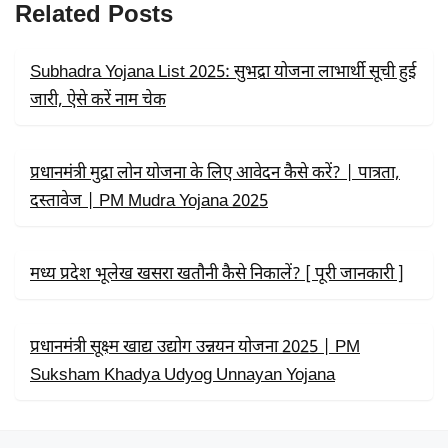
B
I
S
Related Posts
O
T
A
O
T
P
K
E
P
R
Subhadra Yojana List 2025: सुभद्रा योजना लाभार्थी सूची हुई
)
जारी, ऐसे करें नाम चेक
प्रधानमंत्री मुद्रा लोन योजना के लिए आवेदन कैसे करें? | पात्रता,
दस्तावेज | PM Mudra Yojana 2025
मध्य प्रदेश भूलेख खसरा खतौनी कैसे निकालें? [ पूरी जानकारी ]
प्रधानमंत्री सूक्ष्म खाद्य उद्योग उन्नयन योजना 2025 | PM
Suksham Khadya Udyog Unnayan Yojana