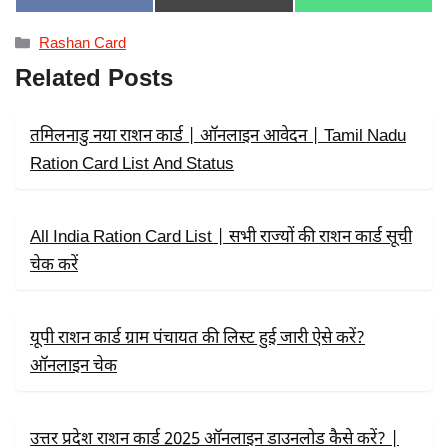
ON
ON
ON
A
(
H
C
T
A
Categories
Rashan Card
E
W
T
B
I
S
Related Posts
O
T
A
O
T
P
K
E
P
R
तमिलनाडु नया राशन कार्ड | ऑनलाइन आवेदन | Tamil Nadu
)
Ration Card List And Status
All India Ration Card List | सभी राज्यों की राशन कार्ड सूची
चेक करें
यूपी राशन कार्ड ग्राम पंचायत की लिस्ट हुई जारी ऐसे करें?
ऑनलाइन चेक
उत्तर प्रदेश राशन कार्ड 2025 ऑनलाइन डाउनलोड कैसे करें? |