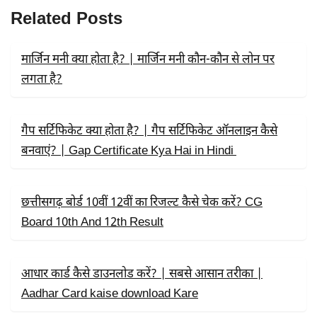
B
I
S
Related Posts
O
T
A
O
T
P
K
E
P
R
मार्जिन मनी क्या होता है? | मार्जिन मनी कौन-कौन से लोन पर
)
लगता है?
गैप सर्टिफिकेट क्या होता है? | गैप सर्टिफिकेट ऑनलाइन कैसे
बनवाएं? | Gap Certificate Kya Hai in Hindi
छत्तीसगढ़ बोर्ड 10वीं 12वीं का रिजल्ट कैसे चेक करें? CG
Board 10th And 12th Result
आधार कार्ड कैसे डाउनलोड करें? | सबसे आसान तरीका |
Aadhar Card kaise download Kare