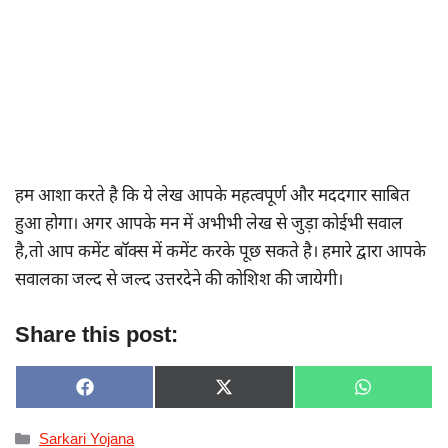
हम आशा करते है कि ये लेख आपके महत्वपूर्ण और मददगार साबित
हुआ होगा। अगर आपके मन में अभीभी लेख से जुड़ा कोईभी सवाल
है,तो आप कमेंट बॉक्स में कमेंट करके पूछ सकते है। हमारे द्वारा आपके
सवालका जल्द से जल्द उत्तरदेने की कोशिश की जायेगी।
Share this post:
SHARE
SHARE
SHARE
F
X
W
ON
ON
ON
A
(
H
C
T
A
Categories
Sarkari Yojana
E
W
T