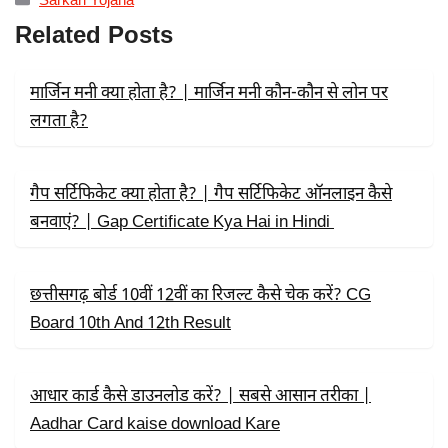
Sarkari Yojana
E
W
T
B
I
S
Related Posts
O
T
A
O
T
P
K
E
P
R
मार्जिन मनी क्या होता है? | मार्जिन मनी कौन-कौन से लोन पर
)
लगता है?
गैप सर्टिफिकेट क्या होता है? | गैप सर्टिफिकेट ऑनलाइन कैसे
बनवाएं? | Gap Certificate Kya Hai in Hindi
छत्तीसगढ़ बोर्ड 10वीं 12वीं का रिजल्ट कैसे चेक करें? CG
Board 10th And 12th Result
आधार कार्ड कैसे डाउनलोड करें? | सबसे आसान तरीका |
Aadhar Card kaise download Kare