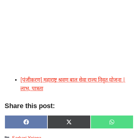
[पंजीकरण] महाराष्ट्र श्रवण बाल सेवा राज्य निवृत योजना |
लाभ, पात्रता
Share this post:
SHARE
SHARE
SHARE
F
X
W
ON
ON
ON
A
(
H
C
T
A
Categories