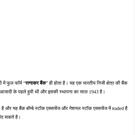
दी
में
फुल
फॉर्म
 “
रत्नाकर
बैंक
” 
ही
होता
है।
यह
एक
भारतीय
निजी
क्षेत्र
की
बैंक
आजादी
के
पहले
हुवी
थी
और
इसकी
स्थापना
का
साल
 1943 
है।
ी
है
और
यह
बैंक
बॉम्बे
स्टॉक
एक्सचेंज
और
नेशनल
स्टॉक
एक्सचेंज
में
 traded 
है
ीद
सकते
है।