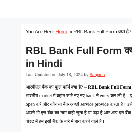
Skip
सरकारी योजना
to
content
You Are Here
Home
»
RBL Bank Full Form क्या है
RBL Bank Full Form क्
in Hindi
Last Updated on July 18, 2024
by
Sanjana
आरबीएल
बैंक
का
फुल
फॉर्म
क्या
है
?
 – RBL Bank Full Form 
भारतीय
 market 
में
बहोत
सारे
नए
नए
 bank 
ने
 entry 
कर
ली
है।
इ
open 
करे
और
कौनसा
बैंक
अच्छी
 service provide 
करता
है।
इस
आपने
भी
इस
बैंक
का
नाम
कही
सुना
है
या
पढ़ा
है
और
आप
इस
बैंक
पोस्ट
में
हम
इसी
बैंक
के
बारे
में
बात
करने
वाले
है।