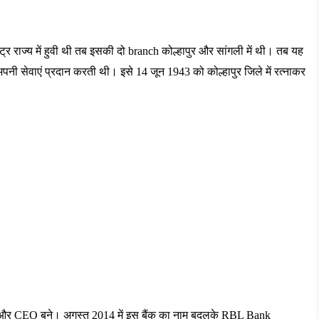
ट्र
राज्य
में
हुवी
थी
तब
इसकी
दो
 branch 
कोल्हापुर
और
सांगली
में
थी।
तब
यह
अपनी
सेवाएं
प्रदान
करती
थी।
इसे
 14 
जून
 1943 
को
कोल्हापुर
जिले
में
रत्नाकर
और
 CEO 
बने।
अगस्त
 2014 
में
इस
बैंक
का
नाम
बदलके
 RBL Bank 