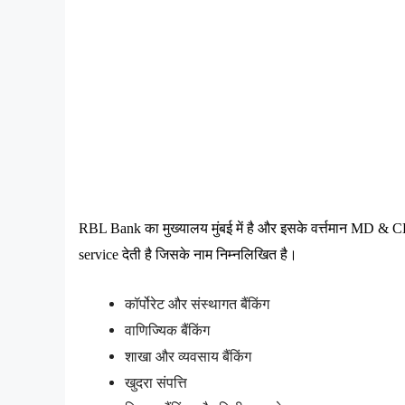
RBL Bank 
का
मुख्यालय
मुंबई
में
है
और
इसके
वर्त्तमान
 MD & C
service 
देती
है
जिसके
नाम
निम्नलिखित
है।
कॉर्पोरेट
और
संस्थागत
बैंकिंग
वाणिज्यिक
बैंकिंग
शाखा
और
व्यवसाय
बैंकिंग
खुदरा
संपत्ति