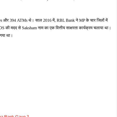
s 
और
 394 ATMs 
थे।
साल
 2016 
में
, RBL Bank 
ने
 MP 
के
चार
जिलों
में
DS 
की
मदद
से
 Saksham 
नाम
का
एक
वित्तीय
साक्षरता
कार्यक्रम
चलाया
था।
गया
था।