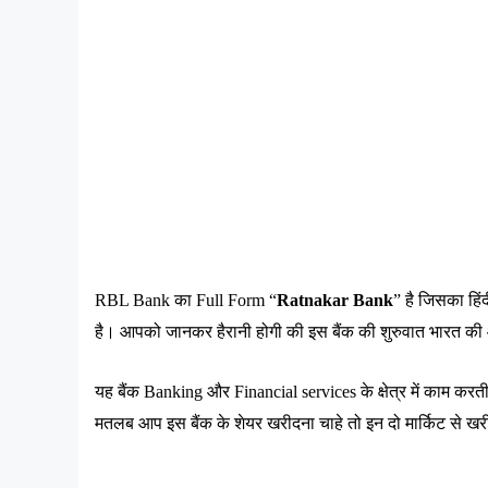
RBL Bank 
का
 Full Form “
Ratnakar Bank
” 
है
जिसका
हिं
है।
आपको
जानकर
हैरानी
होगी
की
इस
बैंक
की
शुरुवात
भारत
की
यह
बैंक
 Banking 
और
 Financial services 
के
क्षेत्र
में
काम
करत
मतलब
आप
इस
बैंक
के
शेयर
खरीदना
चाहे
तो
इन
दो
मार्किट
से
खर