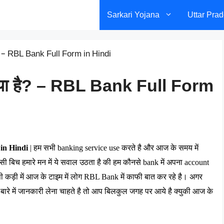
Sarkari Yojana
Uttar Pra
? – RBL Bank Full Form in Hindi
या है? – RBL Bank Full Form
in Hindi
 | 
हम
सभी
 banking service use 
करते
है
और
आज
के
समय
में
सी
बिच
हमारे
मन
में
ये
सवाल
उठता
है
की
हम
कौनसे
 bank 
में
अपना
 account 
ी
कड़ी
में
आज
के
टाइम
में
लोग
 RBL Bank 
में
काफी
बात
कर
रहे
है।
अगर
बारे
में
जानकारी
लेना
चाहते
है
तो
आप
बिलकुल
जगह
पर
आये
है
क्युकी
आज
के