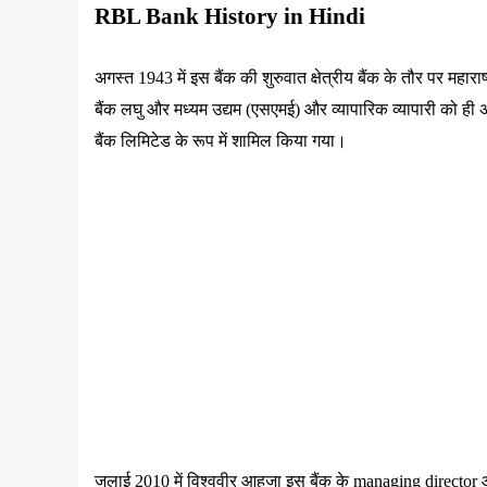
RBL Bank History in Hindi 
अगस्त
 1943 
में
इस
बैंक
की
शुरुवात
क्षेत्रीय
बैंक
के
तौर
पर
महाराष्
बैंक
लघु
और
मध्यम
उद्यम
 (
एसएमई
) 
और
व्यापारिक
व्यापारी
को
ही
बैंक
लिमिटेड
के
रूप
में
शामिल
किया
गया।
जुलाई
 2010 
में
विश्ववीर
आहुजा
इस
बैंक
के
 managing director 