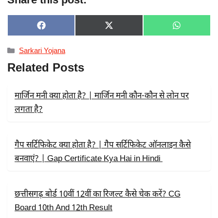
SHARE
SHARE
SHARE
F
X
W
ON
ON
ON
A
(
H
C
T
A
Categories
Sarkari Yojana
E
W
T
B
I
S
Related Posts
O
T
A
O
T
P
K
E
P
R
मार्जिन मनी क्या होता है? | मार्जिन मनी कौन-कौन से लोन पर
)
लगता है?
गैप सर्टिफिकेट क्या होता है? | गैप सर्टिफिकेट ऑनलाइन कैसे
बनवाएं? | Gap Certificate Kya Hai in Hindi
छत्तीसगढ़ बोर्ड 10वीं 12वीं का रिजल्ट कैसे चेक करें? CG
Board 10th And 12th Result