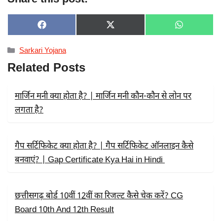
SHARE
SHARE
SHARE
F
X
W
ON
ON
ON
A
(
H
C
T
A
Categories
Sarkari Yojana
E
W
T
B
I
S
Related Posts
O
T
A
O
T
P
K
E
P
R
मार्जिन मनी क्या होता है? | मार्जिन मनी कौन-कौन से लोन पर
)
लगता है?
गैप सर्टिफिकेट क्या होता है? | गैप सर्टिफिकेट ऑनलाइन कैसे
बनवाएं? | Gap Certificate Kya Hai in Hindi
छत्तीसगढ़ बोर्ड 10वीं 12वीं का रिजल्ट कैसे चेक करें? CG
Board 10th And 12th Result