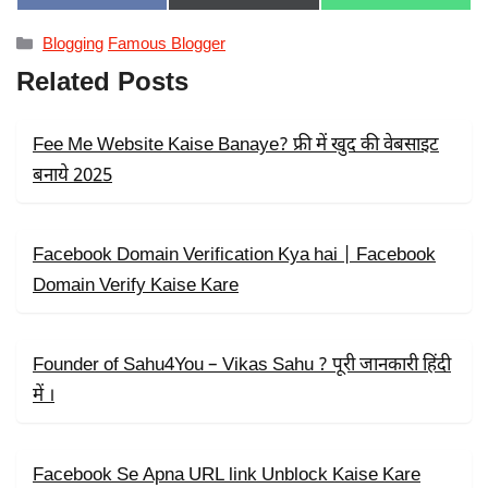
ON
ON
ON
A
(
H
C
T
A
Categories
Blogging
Famous Blogger
E
W
T
B
I
S
Related Posts
O
T
A
O
T
P
K
E
P
R
Fee Me Website Kaise Banaye? फ्री में खुद की वेबसाइट
)
बनाये 2025
Facebook Domain Verification Kya hai | Facebook
Domain Verify Kaise Kare
Founder of Sahu4You – Vikas Sahu ? पूरी जानकारी हिंदी
में ।
Facebook Se Apna URL link Unblock Kaise Kare