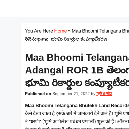
Skip
सरकारी योजना
to
content
You Are Here
Home
»
Maa Bhoomi Telangana Bhu
రెవెన్యూశాఖ, భూమి రికార్డుల కంప్యూటీకరణ
Maa Bhoomi Telangan
Adangal ROR 1B తెలంగాణ
భూమి రికార్డుల కంప్యూటీ
Published on
September 21, 2022
by
मुकेश चंद्रा
Maa Bhoomi Telangana Bhulekh Land Records 
कैसे देखा जाता है इसके बारे में जानकारी देने वाले है। भू
ने ‘धरणी’ (भूमि अभिलेख प्रबंधन प्रणाली) शुरू की है। ऑन