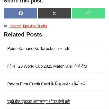
Share this post:
SHARE
SHARE
SHARE
F
X
W
ON
ON
ON
A
(
H
C
T
A
Categories
Internet
Tips And Tricks
E
W
T
B
I
S
Related Posts
O
T
A
O
T
P
K
E
P
R
Paise Kamane Ke Tareeke in Hindi
)
फ्री में T20 World Cup 2025 Match लाइव कैसे देखे
Paytm First Credit Card के लिए आवेदन कैसे करे
यूको बैंक एकाउंट ऑनलाइन ओपन कैसे करे