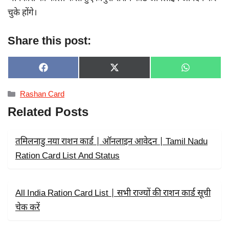
चुके होंगे।
Share this post:
SHARE
SHARE
SHARE
F
X
W
ON
ON
ON
A
(
H
C
T
A
Categories
Rashan Card
E
W
T
B
I
S
Related Posts
O
T
A
O
T
P
K
E
P
R
तमिलनाडु नया राशन कार्ड | ऑनलाइन आवेदन | Tamil Nadu
)
Ration Card List And Status
All India Ration Card List | सभी राज्यों की राशन कार्ड सूची
चेक करें