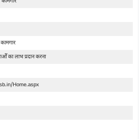
त कामगार
्र कामगार
ओँ का लाभ प्रदान करना
ssb.in/Home.aspx