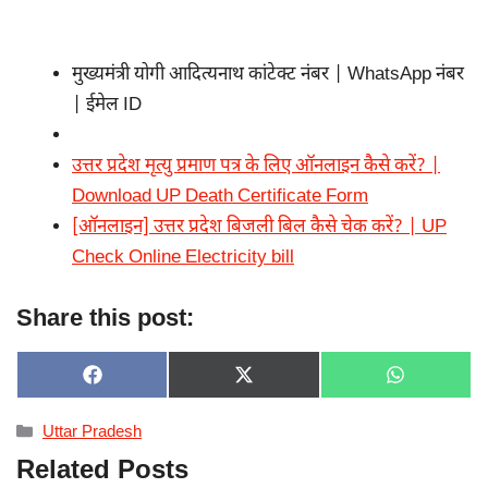
मुख्यमंत्री योगी आदित्यनाथ कांटेक्ट नंबर | WhatsApp नंबर
| ईमेल ID
उत्तर प्रदेश मृत्यु प्रमाण पत्र के लिए ऑनलाइन कैसे करें? |
Download UP Death Certificate Form
[ऑनलाइन] उत्तर प्रदेश बिजली बिल कैसे चेक करें? | UP
Check Online Electricity bill
Share this post:
SHARE
SHARE
SHARE
F
X
W
ON
ON
ON
A
(
H
C
T
A
Categories
Uttar Pradesh
E
W
T
B
I
S
Related Posts
O
T
A