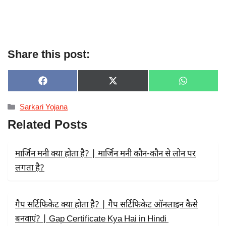
Share this post:
SHARE
SHARE
SHARE
F
X
W
ON
ON
ON
A
(
H
C
T
A
Categories
Sarkari Yojana
E
W
T
B
I
S
Related Posts
O
T
A
O
T
P
K
E
P
R
मार्जिन मनी क्या होता है? | मार्जिन मनी कौन-कौन से लोन पर
)
लगता है?
गैप सर्टिफिकेट क्या होता है? | गैप सर्टिफिकेट ऑनलाइन कैसे
बनवाएं? | Gap Certificate Kya Hai in Hindi