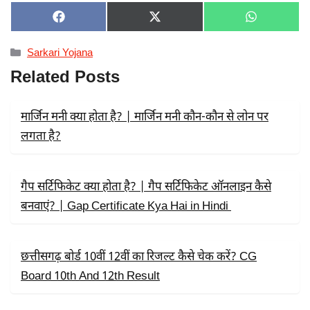
SHARE
SHARE
SHARE
F
X
W
ON
ON
ON
A
(
H
C
T
A
Categories
Sarkari Yojana
E
W
T
B
I
S
Related Posts
O
T
A
O
T
P
K
E
P
R
मार्जिन मनी क्या होता है? | मार्जिन मनी कौन-कौन से लोन पर
)
लगता है?
गैप सर्टिफिकेट क्या होता है? | गैप सर्टिफिकेट ऑनलाइन कैसे
बनवाएं? | Gap Certificate Kya Hai in Hindi
छत्तीसगढ़ बोर्ड 10वीं 12वीं का रिजल्ट कैसे चेक करें? CG
Board 10th And 12th Result