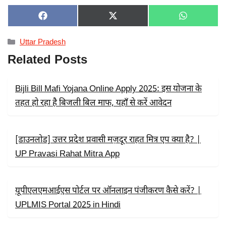
SHARE
SHARE
SHARE
F
X
W
ON
ON
ON
A
(
H
C
T
A
Categories
Uttar Pradesh
E
W
T
B
I
S
Related Posts
O
T
A
O
T
P
K
E
P
R
Bijli Bill Mafi Yojana Online Apply 2025: इस योजना के
)
तहत हो रहा है बिजली बिल माफ, यहाँ से करें आवेदन
[डाउनलोड] उत्तर प्रदेश प्रवासी मज़दूर राहत मित्र एप क्या है? |
UP Pravasi Rahat Mitra App
यूपीएलएमआईएस पोर्टल पर ऑनलाइन पंजीकरण कैसे करें? |
UPLMIS Portal 2025 in Hindi